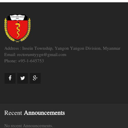
Address : Insein Township, Yangon Yangon Division, Myanmar
Email: rectorumtyygn@gmail.com
Phone: +95-1-645753
Recent
Announcements
No recent Announcements.