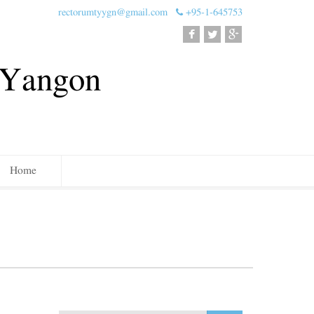
rectorumtyygn@gmail.com
+95-1-645753
, Yangon
Home