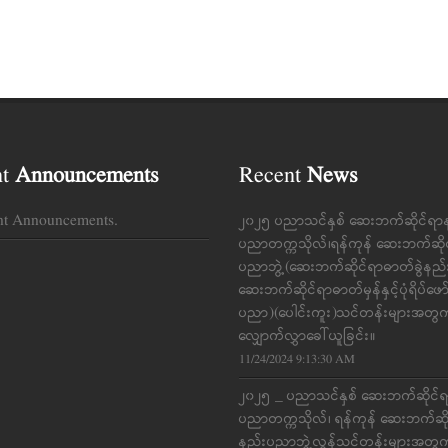
nt
Announcements
Recent
News
nt Announcements.
၂၀၂၅ ပညာသင်နှစ် ဆေးဘက်ဆိုင်ရာ
ပညာတက္ကသိုလ်၊ရန်ကုန် ဆေးဘက်ဆို
ပညာဘွဲ့(ဆေးဘက်ဆိုင်ရာဓာတ်ခွဲနည
ဆေးဘက်ဆိုင်ရာဓာတ်မှန်နှင့်ပုံရိပ်ဖေ
ပညာ)(ပေါင်းကူး)သင်တန်းများအတွ
လျှောက်လွှာခေါ်ယူခြင်း။
11/24/2024 9:13:30 AM
၂၀၂၅ _ ပညာသင်နှစ် ဆေးဘက်ဆိုင်
ပညာတက္ကသိုလ်၊ ရန်ကုန် ဆေးဘက်ဆိ
နည်းပညာဘွဲ့လွန်သင်တန်းများအတွ