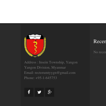
Rece
No rece
Address : Insein Township, Yangon
Yangon Division, Myanmar
Email: rectorumtyygn@gmail.com
Phone: +95-1-645753