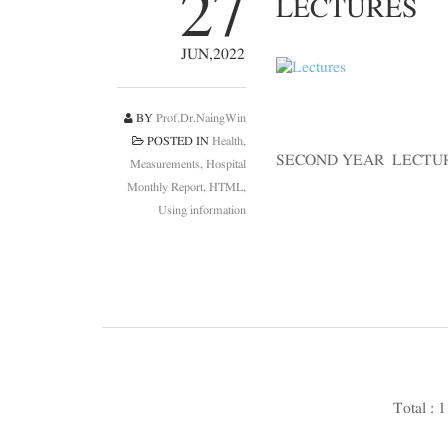
27
LECTURES
JUN,2022
BY
Prof.Dr.NaingWin
POSTED IN
Health,
SECOND YEAR LECTU
Measurements, Hospital
Monthly Report, HTML,
Using information
Total : 1