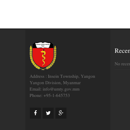
Rece
No rece
Address : Insein Township, Yangon
Yangon Division, Myanmar
Email: info@umty.gov.mm
Phone: +95-1-645753