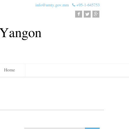
info@umty.gov.mm
+95-1-645753
, Yangon
Home