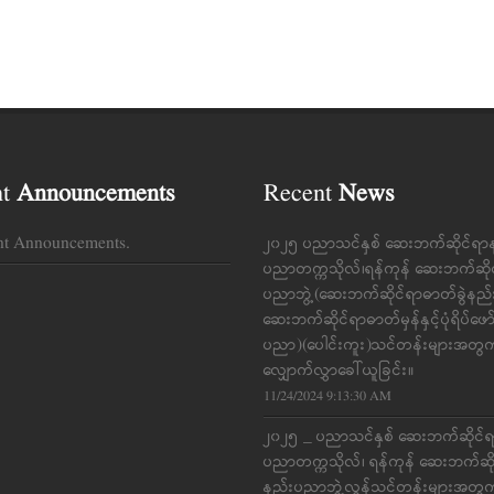
nt
Announcements
Recent
News
nt Announcements.
၂၀၂၅ ပညာသင်နှစ် ဆေးဘက်ဆိုင်ရာ
ပညာတက္ကသိုလ်၊ရန်ကုန် ဆေးဘက်ဆို
ပညာဘွဲ့(ဆေးဘက်ဆိုင်ရာဓာတ်ခွဲနည
ဆေးဘက်ဆိုင်ရာဓာတ်မှန်နှင့်ပုံရိပ်ဖေ
ပညာ)(ပေါင်းကူး)သင်တန်းများအတွ
လျှောက်လွှာခေါ်ယူခြင်း။
11/24/2024 9:13:30 AM
၂၀၂၅ _ ပညာသင်နှစ် ဆေးဘက်ဆိုင်
ပညာတက္ကသိုလ်၊ ရန်ကုန် ဆေးဘက်ဆိ
နည်းပညာဘွဲ့လွန်သင်တန်းများအတွ