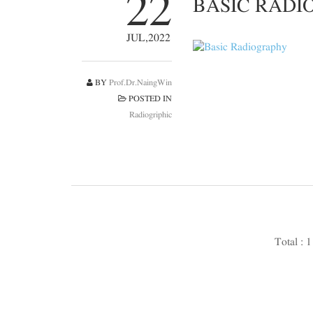
22
BASIC RADI
JUL,2022
BY
Prof.Dr.NaingWin
POSTED IN
Radiogriphic
Total : 1