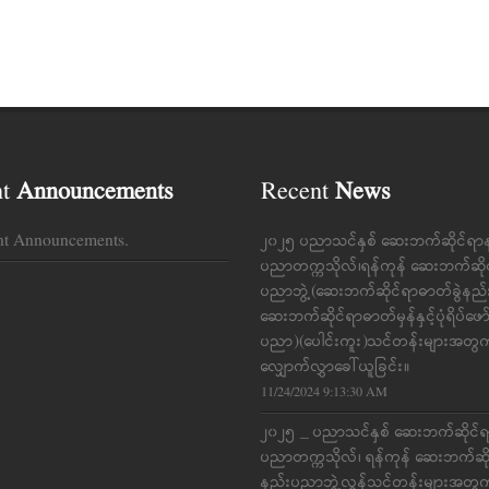
nt
Announcements
Recent
News
nt Announcements.
၂၀၂၅ ပညာသင်နှစ် ဆေးဘက်ဆိုင်ရာ
ပညာတက္ကသိုလ်၊ရန်ကုန် ဆေးဘက်ဆို
ပညာဘွဲ့(ဆေးဘက်ဆိုင်ရာဓာတ်ခွဲနည
ဆေးဘက်ဆိုင်ရာဓာတ်မှန်နှင့်ပုံရိပ်ဖေ
ပညာ)(ပေါင်းကူး)သင်တန်းများအတွ
လျှောက်လွှာခေါ်ယူခြင်း။
11/24/2024 9:13:30 AM
၂၀၂၅ _ ပညာသင်နှစ် ဆေးဘက်ဆိုင်
ပညာတက္ကသိုလ်၊ ရန်ကုန် ဆေးဘက်ဆိ
နည်းပညာဘွဲ့လွန်သင်တန်းများအတွ