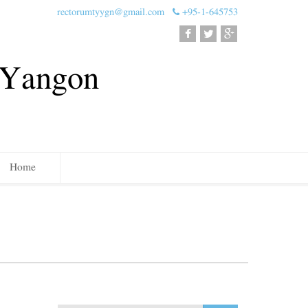
rectorumtyygn@gmail.com
+95-1-645753
, Yangon
Home