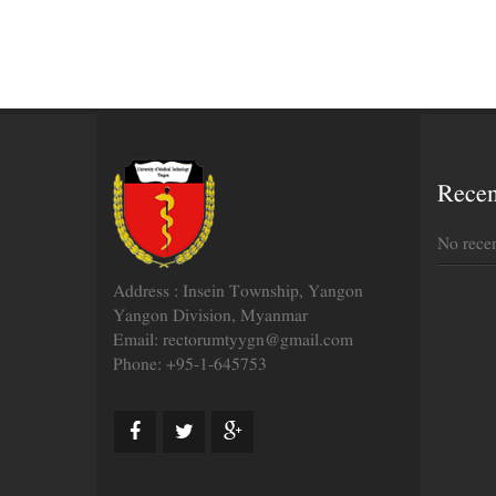
Rece
No rece
Address : Insein Township, Yangon
Yangon Division, Myanmar
Email: rectorumtyygn@gmail.com
Phone: +95-1-645753