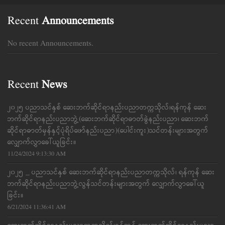
Recent
Announcements
No recent Announcements.
Recent
News
၂၀၂၅ ပညာသင်နှစ် ဆေးဘက်ဆိုင်ရာနည်းပညာတက္ကသိုလ်၊ရန်ကုန် ဆေး
ဘက်ဆိုင်ရာနည်းပညာဘွဲ့(ဆေးဘက်ဆိုင်ရာဓာတ်ခွဲနည်းပညာ၊ ဆေးဘက်
ဆိုင်ရာဓာတ်မှန်နှင့်ပုံရိပ်ဖော်နည်းပညာ)(ပေါင်းကူး)သင်တန်းများအတွက်
လျှောက်လွှာခေါ်ယူခြင်း။
11/24/2024 9:13:30 AM
၂၀၂၅ _ ပညာသင်နှစ် ဆေးဘက်ဆိုင်ရာနည်းပညာတက္ကသိုလ်၊ ရန်ကုန် ဆေး
ဘက်ဆိုင်ရာနည်းပညာဘွဲ့လွန်သင်တန်းများအတွက် လျှောက်လွှာခေါ်ယူ
ခြင်း။
6/21/2024 11:36:41 AM