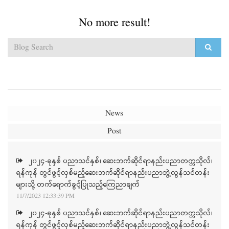
No more result!
News
Post
၂၀၂၄-ခုနှစ် ပညာသင်နှစ်၊ ဆေးဘက်ဆိုင်ရာနည်းပညာတက္ကသိုလ်၊
ရန်ကုန် တွင်ဖွင့်လှစ်မည့်ဆေးဘက်ဆိုင်ရာနည်းပညာဘွဲ့လွန်သင်တန်း
များသို့ တက်ရောက်ခွင့်ပြုသည့်ကြေညာချက်
11/7/2023 12:33:39 PM
၂၀၂၄-ခုနှစ် ပညာသင်နှစ်၊ ဆေးဘက်ဆိုင်ရာနည်းပညာတက္ကသိုလ်၊
ရန်ကုန် တွင်ဖွင့်လှစ်မည့်ဆေးဘက်ဆိုင်ရာနည်းပညာဘွဲ့လွန်သင်တန်း