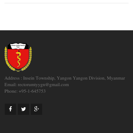
Address : Insein Township, Yangon Yangon Division, Myanmar
Email: rectorumtyygn@gmail.com
Phone: +95-1-645753