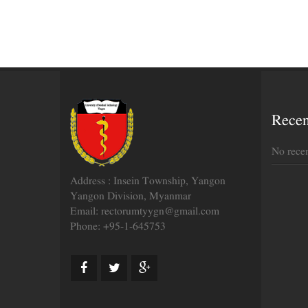
Rece
No rece
Address : Insein Township, Yangon
Yangon Division, Myanmar
Email: rectorumtyygn@gmail.com
Phone: +95-1-645753