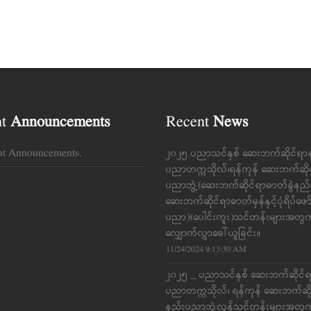
nt
Announcements
Recent
News
nt Announcements.
၂၀၂၅ ပညာသင်နှစ် ဆေးဘက်ဆိုင်ရာ
ပညာတက္ကသိုလ်၊ရန်ကုန် ဆေးဘက်ဆို
ပညာဘွဲ့(ဆေးဘက်ဆိုင်ရာဓာတ်ခွဲနည
ဆေးဘက်ဆိုင်ရာဓာတ်မှန်နှင့်ပုံရိပ်ဖေ
ပညာ)(ပေါင်းကူး)သင်တန်းများအတွ
လျှောက်လွှာခေါ်ယူခြင်း။
11/24/2024 9:13:30 AM
၂၀၂၅ _ ပညာသင်နှစ် ဆေးဘက်ဆိုင်
ပညာတက္ကသိုလ်၊ ရန်ကုန် ဆေးဘက်ဆိ
နည်းပညာဘွဲ့လွန်သင်တန်းများအတွ