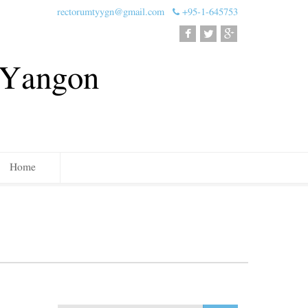
rectorumtyygn@gmail.com
+95-1-645753
, Yangon
Home