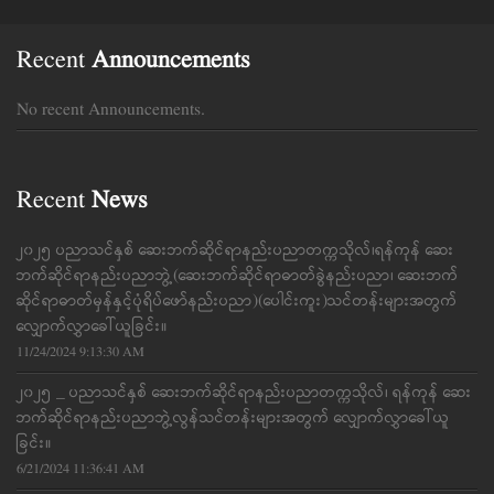
Recent
Announcements
No recent Announcements.
Recent
News
၂၀၂၅ ပညာသင်နှစ် ဆေးဘက်ဆိုင်ရာနည်းပညာတက္ကသိုလ်၊ရန်ကုန် ဆေး
ဘက်ဆိုင်ရာနည်းပညာဘွဲ့(ဆေးဘက်ဆိုင်ရာဓာတ်ခွဲနည်းပညာ၊ ဆေးဘက်
ဆိုင်ရာဓာတ်မှန်နှင့်ပုံရိပ်ဖော်နည်းပညာ)(ပေါင်းကူး)သင်တန်းများအတွက်
လျှောက်လွှာခေါ်ယူခြင်း။
11/24/2024 9:13:30 AM
၂၀၂၅ _ ပညာသင်နှစ် ဆေးဘက်ဆိုင်ရာနည်းပညာတက္ကသိုလ်၊ ရန်ကုန် ဆေး
ဘက်ဆိုင်ရာနည်းပညာဘွဲ့လွန်သင်တန်းများအတွက် လျှောက်လွှာခေါ်ယူ
ခြင်း။
6/21/2024 11:36:41 AM