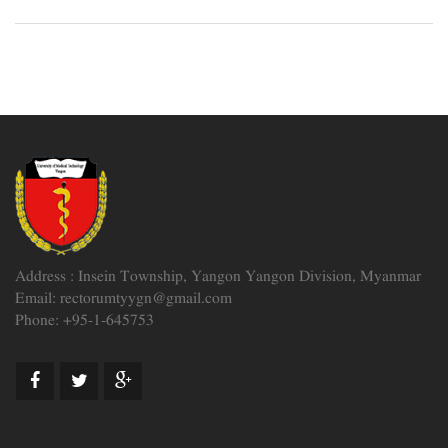
Address : Insein Township, Yangon Yangon Division, Myanmar
Email: rectorumtyygn@gmail.com
Phone: +95-1-645753