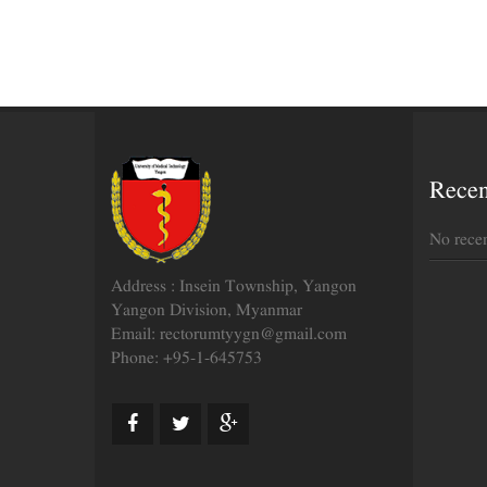
Rece
No rece
Address : Insein Township, Yangon
Yangon Division, Myanmar
Email: rectorumtyygn@gmail.com
Phone: +95-1-645753