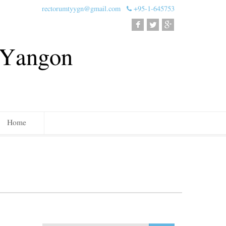
rectorumtyygn@gmail.com
+95-1-645753
, Yangon
Home