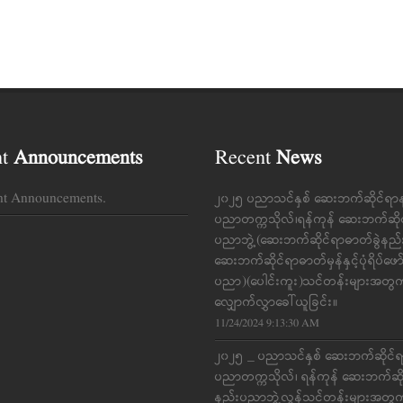
nt
Announcements
Recent
News
nt Announcements.
၂၀၂၅ ပညာသင်နှစ် ဆေးဘက်ဆိုင်ရာ
ပညာတက္ကသိုလ်၊ရန်ကုန် ဆေးဘက်ဆို
ပညာဘွဲ့(ဆေးဘက်ဆိုင်ရာဓာတ်ခွဲနည
ဆေးဘက်ဆိုင်ရာဓာတ်မှန်နှင့်ပုံရိပ်ဖေ
ပညာ)(ပေါင်းကူး)သင်တန်းများအတွ
လျှောက်လွှာခေါ်ယူခြင်း။
11/24/2024 9:13:30 AM
၂၀၂၅ _ ပညာသင်နှစ် ဆေးဘက်ဆိုင်
ပညာတက္ကသိုလ်၊ ရန်ကုန် ဆေးဘက်ဆိ
နည်းပညာဘွဲ့လွန်သင်တန်းများအတွ