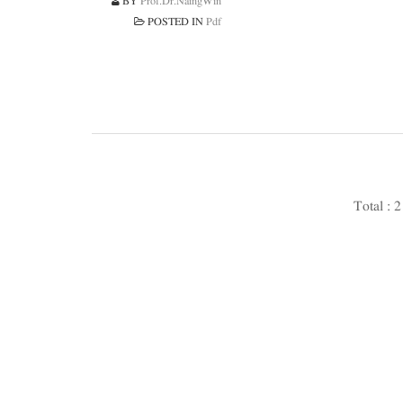
BY
Prof.Dr.NaingWin
POSTED IN
Pdf
Total : 2