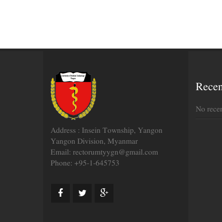
Rece
No rece
Address : Insein Township, Yangon
Yangon Division, Myanmar
Email: rectorumtyygn@gmail.com
Phone: +95-1-645753