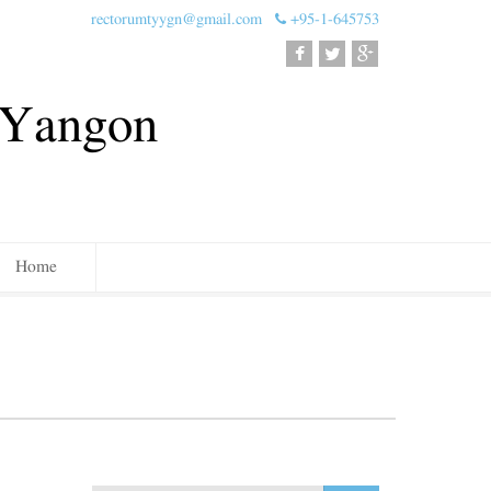
rectorumtyygn@gmail.com
+95-1-645753
, Yangon
Home