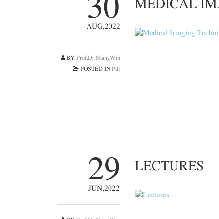
30
MEDICAL IM
AUG,2022
BY
Prof.Dr.NaingWin
POSTED IN
Pdf
29
LECTURES
JUN,2022