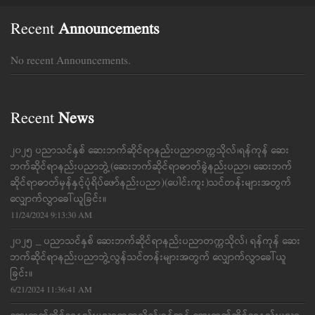
Recent
Announcements
No recent Announcements.
Recent
News
၂၀၂၅ ပညာသင်နှစ် ဆေးဘက်ဆိုင်ရာနည်းပညာတက္ကသိုလ်၊ရန်ကုန် ဆေး
ဘက်ဆိုင်ရာနည်းပညာဘွဲ့(ဆေးဘက်ဆိုင်ရာဓာတ်ခွဲနည်းပညာ၊ ဆေးဘက်
ဆိုင်ရာဓာတ်မှန်နှင့်ပုံရိပ်ဖော်နည်းပညာ)(ပေါင်းကူး)သင်တန်းများအတွက်
လျှောက်လွှာခေါ်ယူခြင်း။
11/24/2024 9:13:30 AM
၂၀၂၅ _ ပညာသင်နှစ် ဆေးဘက်ဆိုင်ရာနည်းပညာတက္ကသိုလ်၊ ရန်ကုန် ဆေး
ဘက်ဆိုင်ရာနည်းပညာဘွဲ့လွန်သင်တန်းများအတွက် လျှောက်လွှာခေါ်ယူ
ခြင်း။
6/21/2024 11:36:41 AM