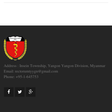
Address : Insein Township, Yangon Yangon Division, Myanmar
Email: rectorumtyygn@gmail.com
Phone: +95-1-645753