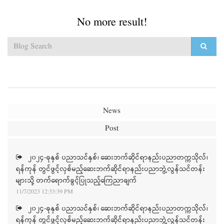
No more result!
News
Post
၂၀၂၄-ခုနှစ် ပညာသင်နှစ်၊ ဆေးဘက်ဆိုင်ရာနည်းပညာတက္ကသိုလ်၊
ရန်ကုန် တွင်ဖွင့်လှစ်မည့်ဆေးဘက်ဆိုင်ရာနည်းပညာဘွဲ့လွန်သင်တန်း
များသို့ တက်ရောက်ခွင့်ပြုသည့်ကြေညာချက်
11/7/2023 12:33:39 PM
၂၀၂၄-ခုနှစ် ပညာသင်နှစ်၊ ဆေးဘက်ဆိုင်ရာနည်းပညာတက္ကသိုလ်၊
ရန်ကုန် တွင်ဖွင့်လှစ်မည့်ဆေးဘက်ဆိုင်ရာနည်းပညာဘွဲ့လွန်သင်တန်း