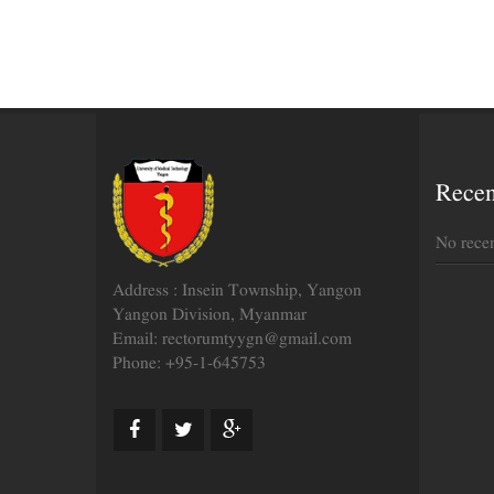
Rece
No rece
Address : Insein Township, Yangon
Yangon Division, Myanmar
Email: rectorumtyygn@gmail.com
Phone: +95-1-645753