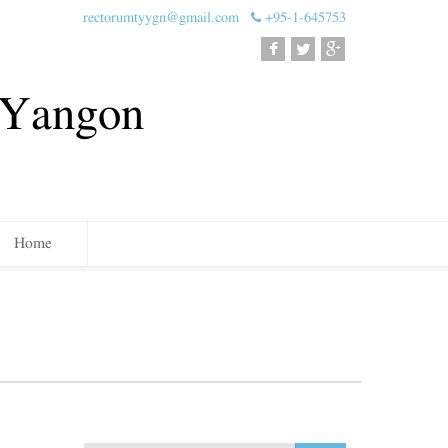
rectorumtyygn@gmail.com
+95-1-645753
, Yangon
Home