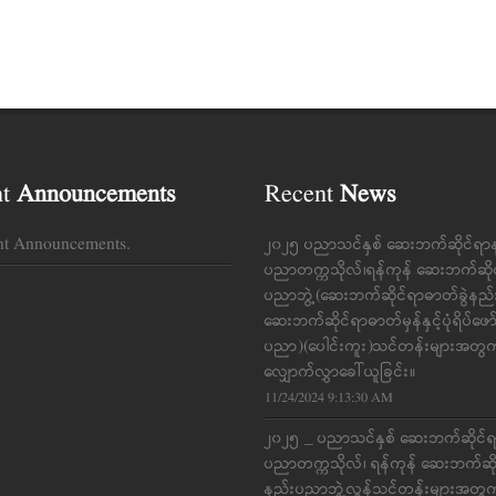
nt
Announcements
Recent
News
nt Announcements.
၂၀၂၅ ပညာသင်နှစ် ဆေးဘက်ဆိုင်ရာ
ပညာတက္ကသိုလ်၊ရန်ကုန် ဆေးဘက်ဆို
ပညာဘွဲ့(ဆေးဘက်ဆိုင်ရာဓာတ်ခွဲနည
ဆေးဘက်ဆိုင်ရာဓာတ်မှန်နှင့်ပုံရိပ်ဖေ
ပညာ)(ပေါင်းကူး)သင်တန်းများအတွ
လျှောက်လွှာခေါ်ယူခြင်း။
11/24/2024 9:13:30 AM
၂၀၂၅ _ ပညာသင်နှစ် ဆေးဘက်ဆိုင်
ပညာတက္ကသိုလ်၊ ရန်ကုန် ဆေးဘက်ဆိ
နည်းပညာဘွဲ့လွန်သင်တန်းများအတွ