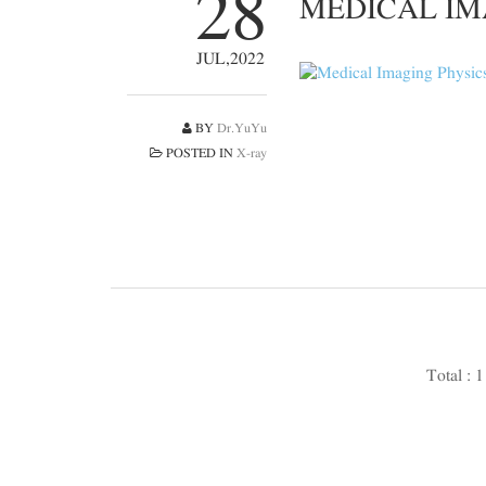
28
MEDICAL IM
JUL,2022
BY
Dr.YuYu
POSTED IN
X-ray
Total : 1